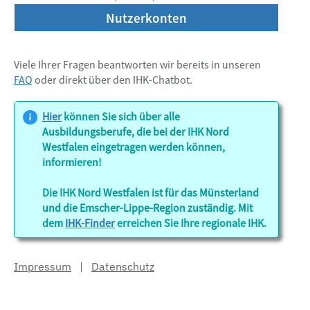
Prüfer
Nutzerkonten
Berufe
Viele Ihrer Fragen beantworten wir bereits in unseren
FAQ
oder direkt über den IHK-Chatbot.
Fortbildung
Hier
können Sie sich über alle
Ausbildungsberufe, die bei der IHK Nord
Westfalen eingetragen werden können,
informieren!
Seminare
Die IHK Nord Westfalen ist für das Münsterland
und
und die Emscher-Lippe-Region zuständig. Mit
Lehrgänge
dem
IHK-Finder
erreichen Sie Ihre regionale IHK.
Impressum
|
Datenschutz
Hilfe