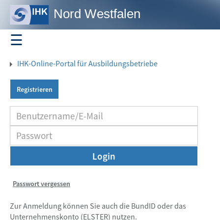
Nord Westfalen
☰
Start
IHK-Online-Portal für Ausbildungsbetriebe
Als Ausbildungsbetrieb erhalten Sie hier einen
kompakten Überblick über die Daten, die zu Ihrem
Registrieren
Ausbildungsbetrieb bei der IHK Nord Westfalen
Ausbildung
gespeichert sind. Beispielsweise können die
Ausbildungsberufe, Ausbilder und Auszubildenden
Ausbildungsbetriebe
abgerufen werden. Zudem können Ausbildungsverträge
erfasst sowie Ausbildungsnachweise von
Ausbilder
Auszubildenden genehmigt werden.
Login
Ausbildungsnachweise
Passwort vergessen
Auszubildende
Zur Anmeldung können Sie auch die BundID oder das
Unternehmenskonto (ELSTER) nutzen.